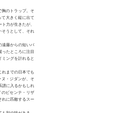
で胸のトラップ。そ
って大きく縦に出て
ート力が生きたが、
かそうとして、それ
の遠藤からの短いパ
蹴ったところに注目
イミングを計れると
これまでの日本でも
ーヌ・ジダンが、そ
系譜に入るかもしれ
ドのビセンテ・リザ
それに匹敵するスー
ても別の味がある。