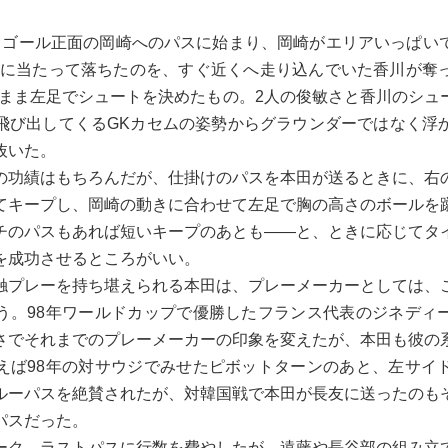
ゴール正面の岡崎へのパスに始まり、岡崎がエリアいっぱい
Fに当たって落ちたのを、すぐ近くへ走り込んでいた香川が奪
のまま左足でシュートを決めたもの。2人の俊敏さと香川のシュ
飛び出してくるGKカセムの姿勢からグラウンダーではなく浮
抜いた。
功績はもちろんだが、仕掛けのパスを本田が送るときに、右
てキープし、岡崎の動きに合わせて左足で胸の高さのボールを
チのパスもあれば短いキープのあとも――と、ときに応じてタ
を成功させるところがいい。
プレーを持ち堪えられる本田は、プレーメーカーとしては、
う。98年ワールドカップで優勝したフランス代表のジネディ
さでそれまでのプレーメーカーの印象を変えたが、本田も彼の
えば98年の対サウジでみせたピボットターンのあと、左サイ
ルーパスを絶賛されたが、対韓国戦で本田が長友に送ったのも
パスだった。
ク、ラストパスに行数を費やしたが、遠藤や長谷部の組み立