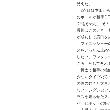
見えた。
2点目は本田から
のボールが相手D
DFをかわし、そ
香川はこのとき、
が成功して肩口を
フィニッシャーの
スをいったん止め
したい。ワンタッ
ころ、そしてそれ
骨太で相手の接触
少ないタイプだろ
の体の強さと大き
ない。ジダンとい
ラズを走らせたス
パーピボットの好
本田のプレーメー