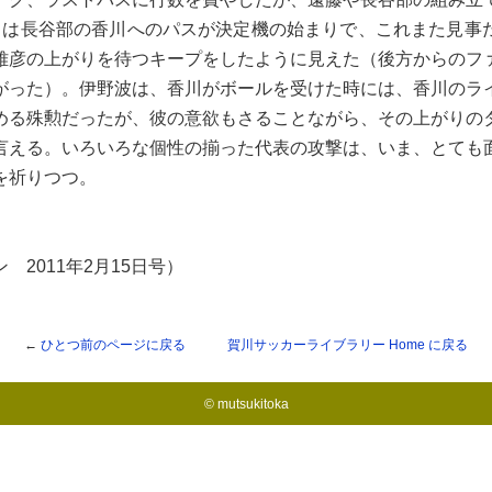
目は長谷部の香川へのパスが決定機の始まりで、これまた見事
雅彦の上がりを待つキープをしたように見えた（後方からのフ
がった）。伊野波は、香川がボールを受けた時には、香川のラ
める殊勲だったが、彼の意欲もさることながら、その上がりの
言える。いろいろな個性の揃った代表の攻撃は、いま、とても
を祈りつつ。
 2011年2月15日号）
←
ひとつ前のページに戻る
賀川サッカーライブラリー
Home に戻る
© mutsukitoka