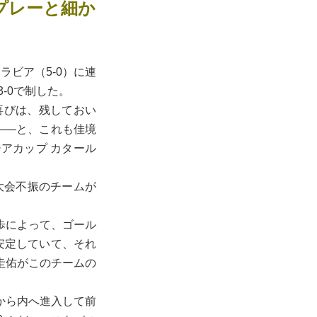
プレーと細か
ラビア（5-0）に連
-0で制した。
喜びは、残しておい
――と、これも佳境
アカップ カタール
大会不振のチームが
歩によって、ゴール
安定していて、それ
圭佑がこのチームの
から内へ進入して前