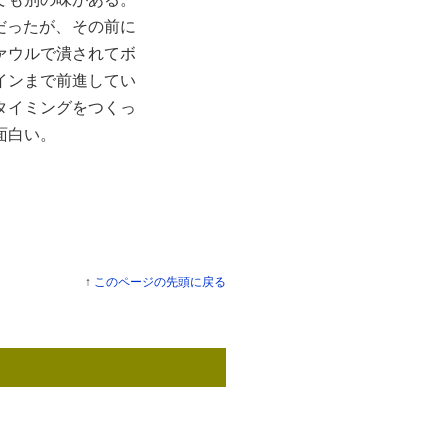
だったが、その前に
ァウルで潰されてボ
インまで前進してい
タイミングをつくっ
面白い。
↑
このページの先頭に戻る