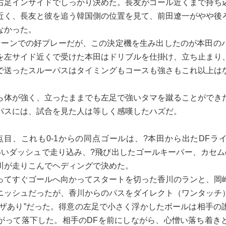
右足インサイドでしっかり決めた。長友がゴール近くまで持ち
近く、長友と彼を追う韓国側の位置を見て、前田遼一がやや後
なかった。
ーンでの好プレーだが、この決定機を生み出したのが本田の
を左サイド近くで受けた本田はドリブルを仕掛け、立ち止まり
で送ったスルーパスはタイミングもコースも強さもこれ以上は
体が強く、立ったままでも左足で強いタマを蹴ることができ
パスには、試合を見た人は等しく感嘆したハズだ。
目、これも0-1からの同点ゴールは、?本田から出たDFラ
いいダッシュで走り込み、?飛び出したゴールキーパー、カセム
川が走りこんでヘディングで決めた。
てすぐゴールへ向かってスタートを切った香川のランと、岡
ニッシュだったが、香川からのパスをダイレクト（ワンタッチ
ワザあり”だった。得意の左足で小さく浮かしたボールは相手の
がって落下した。相手のDFを前にしながら、心憎い落ち着き