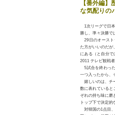
【番外編】
な気配りの
1次リーグで日本代
勝し、準々決勝では
29日のオースト
た方がいいのだが
にある（と自分で
2011 テレビ観
5試合を終わった
一つ入ったから、
嬉しいのは、チー
数に表れていると
ぞれの持ち味に磨
トップ下で決定的
対韓国の1点目、