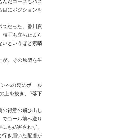
込んだコースもパス
ろ目にポジションを
パスだった。香川真
、相手も立ち止まら
ないというほど素晴
たが、その原型を生
インへの裏のボール
の上を抜き、?落下
崎の得意の飛び出し
）でゴール前へ送り
誰にも妨害されず、
と行き届いた配慮が