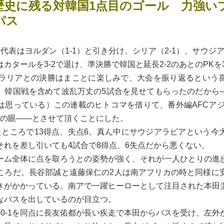
歴史に残る対韓国1点目のゴール 力強い
パス
表はヨルダン（1-1）と引き分け、シリア（2-1）、サウジア
カタールを3-2で退け、準決勝で韓国と延長2-2のあとのPKを3
ラリアとの決勝はまことに楽しみで、大会を振り返るという
、韓国戦を含めて波乱万丈の5試合を見せてもらったのだから
は思っている）この連載のヒトコマを借りて、番外編AFCアジ
戦者の眼――とさせて頂くことにした。
ところで13得点、失点6。真ん中にサウジアラビアという今
それを差し引いても4試合で8得点、6失点だから悪くない。
ム全体に点を取ろうとの姿勢が強く、それが一人ひとりの進
ころだ。長谷部誠と遠藤保仁の2人は南アフリカの時と同様に
きがかかっている。南アで一躍ヒーローとして注目された本田
なパスを出しているのが目立つ。
0-1を同点に長友佑都が長い疾走で本田からパスを受け、左外