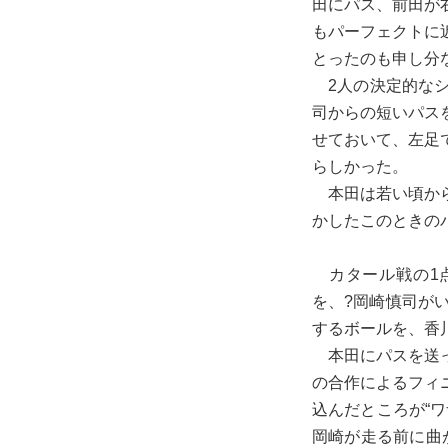
田にパス、前田が
もパーフェクトに
とったのも申し分
2人の決定的なシ
司からの短いパス
せておいて、左足
らしかった。
本田は若い頃から
かしたこのときの
カタール戦の1点
を、?岡崎慎司が
するボールを、香
本田にパスを送っ
の合作によるフィ
込んだところが“
岡崎が走る前に曲