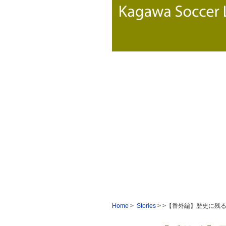
Home
>
Stories
> >【番外編】歴史に残