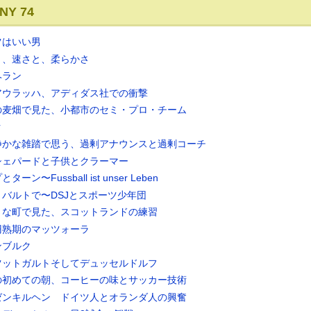
NY 74
ツはいい男
と、速さと、柔らかさ
ヘラン
アウラッハ、アディダス社での衝撃
の麦畑で見た、小都市のセミ・プロ・チーム
ク
静かな雑踏で思う、過剰アナウンスと過剰コーチ
シェパードと子供とクラーマー
〜Fussball ist unser Leben
バルトで〜DSJとスポーツ少年団
さな町で見た、スコットランドの練習
円熟期のマッツォーラ
ンブルク
ツットガルトそしてデュッセルドルフ
の初めての朝、コーヒーの味とサッカー技術
ゼンキルヘン ドイツ人とオランダ人の興奮