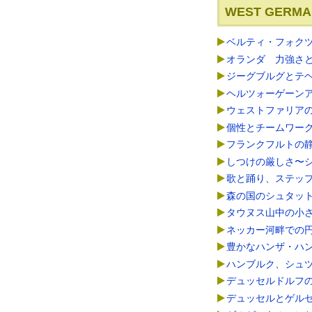
WEST GERMA
ベルティ・フォク
オランダ 力強さ
ジーグブルグとテ
ヘルツォーゲーン
ウェストファリア
個性とチームワー
フランクフルトの
しつけの厳しさ〜
歌と踊り、ステップとターン
森の国のシュタット
タウヌス山中の小
ネッカー河畔での
豊かなハンザ・ハ
ハンブルク、シュ
デュッセルドルフ
デュッセルとゲル