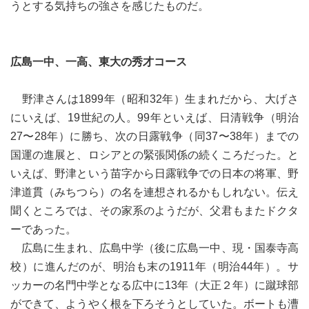
うとする気持ちの強さを感じたものだ。
広島一中、一高、東大の秀才コース
野津さんは1899年（昭和32年）生まれだから、大げさ
にいえば、19世紀の人。99年といえば、日清戦争（明治
27〜28年）に勝ち、次の日露戦争（同37〜38年）までの
国運の進展と、ロシアとの緊張関係の続くころだった。と
いえば、野津という苗字から日露戦争での日本の将軍、野
津道貫（みちつら）の名を連想されるかもしれない。伝え
聞くところでは、その家系のようだが、父君もまたドクタ
ーであった。
広島に生まれ、広島中学（後に広島一中、現・国泰寺高
校）に進んだのが、明治も末の1911年（明治44年）。サ
ッカーの名門中学となる広中に13年（大正２年）に蹴球部
ができて、ようやく根を下ろそうとしていた。ボートも漕