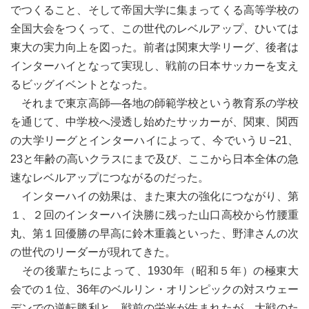
でつくること、そして帝国大学に集まってくる高等学校の
全国大会をつくって、この世代のレベルアップ、ひいては
東大の実力向上を図った。前者は関東大学リーグ、後者は
インターハイとなって実現し、戦前の日本サッカーを支え
るビッグイベントとなった。
それまで東京高師―各地の師範学校という教育系の学校
を通じて、中学校へ浸透し始めたサッカーが、関東、関西
の大学リーグとインターハイによって、今でいうＵ−21、
23と年齢の高いクラスにまで及び、ここから日本全体の急
速なレベルアップにつながるのだった。
インターハイの効果は、また東大の強化につながり、第
１、２回のインターハイ決勝に残った山口高校から竹腰重
丸、第１回優勝の早高に鈴木重義といった、野津さんの次
の世代のリーダーが現れてきた。
その後輩たちによって、1930年（昭和５年）の極東大
会での１位、36年のベルリン・オリンピックの対スウェー
デンでの逆転勝利と、戦前の栄光が生まれたが、大戦のた