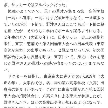
ぎ、サッカーではフルバックだった。
勉強がよくできて、天下の秀才が集まる第一高等学校
（一高）へ進学。一高にはまだ蹴球部はなく、一番威張っ
ていたのがボート部で、野津さんはここでもボート部に籍
を置いたが、そのうちに学内でボールを蹴るようになる。
２年生のとき（大正６年）に、日本サッカー史上の画期的
事件、東京・芝浦での第３回極東大会への日本代表（東京
高師が主力）の出場があった。２戦２敗だったが、初の国
際試合は大きな反響を呼ぶ。東京にいて、身近にそれを感
じた野津さんの蹴球への熱が強まったのはいうまでもな
い。
ドクターを目指し、東京帝大に進んだのが1919年（大
正８年）。大学内では、名古屋の第八高等学校（八高）出
身者の集まりがあって、この年に東京で開かれた第１回関
東大会の招待試合に、八高ＯＢによる東大が参加したが、
野津さんたち、ほかの高校出身者が加わるようになって、