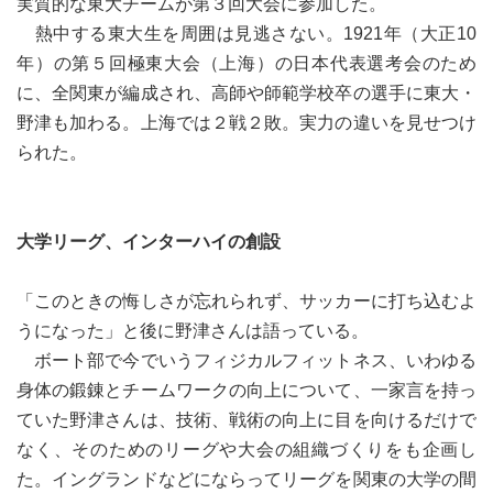
実質的な東大チームが第３回大会に参加した。
熱中する東大生を周囲は見逃さない。1921年（大正10
年）の第５回極東大会（上海）の日本代表選考会のため
に、全関東が編成され、高師や師範学校卒の選手に東大・
野津も加わる。上海では２戦２敗。実力の違いを見せつけ
られた。
大学リーグ、インターハイの創設
「このときの悔しさが忘れられず、サッカーに打ち込むよ
うになった」と後に野津さんは語っている。
ボート部で今でいうフィジカルフィットネス、いわゆる
身体の鍛錬とチームワークの向上について、一家言を持っ
ていた野津さんは、技術、戦術の向上に目を向けるだけで
なく、そのためのリーグや大会の組織づくりをも企画し
た。イングランドなどにならってリーグを関東の大学の間