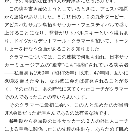
が、その間接的な仕掛け人が野津さんだったのです。
この稿を書き始めようとしているときに、アビスパ福岡
から連絡がありました。５月19日のＪ２の九州ダービー、
アビスパ対サガン鳥栖をサッカー・フェスティバルで盛り
上げることになり、監督がリトバルスキーという縁もあ
り、ドイツからデットマール・クラマーを招いて、トーク
しょーを行なう企画があることを知りました。
クラマーについては、この連載で何度も触れ、日本サッ
カーミュージアムの“殿堂”にも“掲額”されている功労者
――私自身も1960年（昭和35年）以来、47年間、互いに
80歳を超えた今も、なお彼に会えば啓発されることが多
く、そのたびに、あの時代に来てくれたコーチがクラマー
その人であったことの幸いを思います。
そのクラマーに最初に会い、この人と決めたのが当時
JFA会長だった野津さんであるのは有名な話です。
黎明期から発展期の日本サッカーの２人の外国人コーチ
による革新に関係したこの先達の生涯を、あらためて眺め