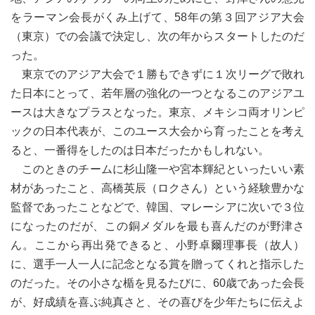
をラーマン会長がくみ上げて、58年の第３回アジア大会
（東京）での会議で決定し、次の年からスタートしたのだ
った。
東京でのアジア大会で１勝もできずに１次リーグで敗れ
た日本にとって、若年層の強化の一つとなるこのアジアユ
ースは大きなプラスとなった。東京、メキシコ両オリンピ
ックの日本代表が、このユース大会から育ったことを考え
ると、一番得をしたのは日本だったかもしれない。
このときのチームに杉山隆一や宮本輝紀といったいい素
材があったこと、高橋英辰（ロクさん）という経験豊かな
監督であったことなどで、韓国、マレーシアに次いで３位
になったのだが、この銅メダルを最も喜んだのが野津さ
ん。ここから再出発できると、小野卓爾理事長（故人）
に、選手一人一人に記念となる賞を贈ってくれと指示した
のだった。その小さな楯を見るたびに、60歳であった会長
が、好成績を喜ぶ純真さと、その喜びを少年たちに伝えよ