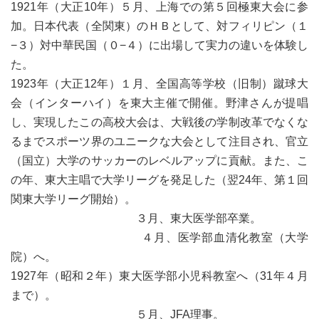
1921年（大正10年）５月、上海での第５回極東大会に参
加。日本代表（全関東）のＨＢとして、対フィリピン（１
−３）対中華民国（０−４）に出場して実力の違いを体験し
た。
1923年（大正12年）１月、全国高等学校（旧制）蹴球大
会（インターハイ）を東大主催で開催。野津さんが提唱
し、実現したこの高校大会は、大戦後の学制改革でなくな
るまでスポーツ界のユニークな大会として注目され、官立
（国立）大学のサッカーのレベルアップに貢献。また、こ
の年、東大主唱で大学リーグを発足した（翌24年、第１回
関東大学リーグ開始）。
３月、東大医学部卒業。
４月、医学部血清化教室（大学
院）へ。
1927年（昭和２年）東大医学部小児科教室へ（31年４月
まで）。
５月、JFA理事。