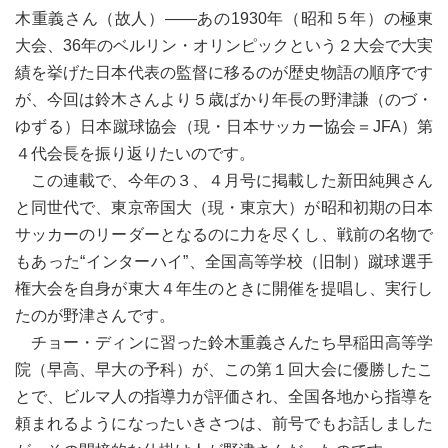
木重義さん（故人）――あの1930年（昭和５年）の極東
大会、36年のベルリン・オリンピックという２大会で大実
績を挙げた日本代表の監督に移るのが歴史物語の順序です
が、今回は鈴木さんより５歳ばかり年長の野津謙（のづ・
ゆずる）日本蹴球協会（現・日本サッカー協会＝JFA）第
４代会長を振り返りたいのです。
この連載で、今年の３、４月号に掲載した新田純興さん
と同世代で、東京帝国大（現・東京大）が昭和初期の日本
サッカーのリーダーとなるのに力を尽くし、戦前の名物で
もあった“インターハイ”、全国高等学校（旧制）蹴球選手
権大会を自身が東大４年生のときに開催を提唱し、実行し
たのが野津さんです。
チョー・ディンに習った鈴木重義さんたち早稲田高等学
院（早高、早大の予科）が、この第１回大会に優勝したこ
とで、ビルマ人の指導力が評価され、全国各地から指導を
頼まれるようになったいきさつは、前号でもお話しました