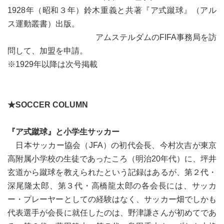
1928年（昭和３年）鈴木重義と共著『ア式蹴球』（アル
ス運動叢書）出版。
アムステルダムのFIFA事務局を訪
問して、加盟を申請。
※1929年以降は次号掲載
★SOCCER COLUMN
『ア式蹴球』と小学生サッカー
日本サッカー協会（JFA）の初代会長、今村次吉が東京
高附属小学校の生徒であったころ（明治20年代）に、坪井
玄道から蹴球を教えられたという記録はあるが、第２代・
深尾隆太郎、第３代・高橋龍太郎の各会長には、サッカ
ー・プレーヤーとしての経験はなく、サッカー畑でしかも
代表選手が会長に就任したのは、野津謙さんが初めてであ