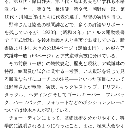
る。第６代・藤田静夫、第７代・島田秀夫もいずれも本格
派プレーヤー、第８代・長沼健、第９代・岡野俊一郎、第
10代・川淵三郎はともに代表の選手、監督の実績を持つ。
野津さんは協会の機関誌などで、多くの評論やリポート
を残しているが、1928年（昭和３年）にアルス運動叢書
で『ア式蹴球』を鈴木重義さんと共著で出版している。新
書版より少し大きめの184ページ（定価１円）。内容をア
式蹴球一般（63ページ）とア式蹴球実技に分けている。
その前段（一般）の競技規定、歴史と現状、ア式蹴球の
特徴、練習及び試合に関する一考察、ア式蹴球を通じて見
る勝敗ならびにコーチ上の注意――といった項目について
は野津さんが執筆。実技、キックやストップ、ドリブル、
タックル、ヘディングそしてゴールキーパー、フルバッ
ク、ハーフバック、フォワードなどのポジションプレーに
ついては鈴木さんが記している。
チョー・ディンによって、基礎技術を分かりやすく、科
学的に説明されるようになったこと、また、極東大会やオ