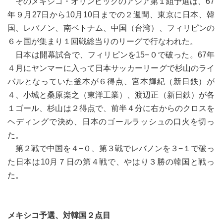
そのメキシコ・オリンピックのアジア第１組予選は、67
年９月27日から10月10日までの２週間、東京に日本、韓
国、レバノン、南ベトナム、中国（台湾）、フィリピンの
６ヶ国が集まり１回戦総当りのリーグで行なわれた。
日本は開幕試合で、フィリピンを15−０で破った。67年
４月にヤンマーに入って日本サッカーリーグで杉山のライ
バルとなっていた釜本が６得点、宮本輝紀（新日鉄）が
４、小城と桑原楽之（東洋工業）、渡辺正（新日鉄）が各
１ゴール、杉山は２得点で、前半４分に右からのクロスを
ヘディングで決め、日本のゴールラッシュの口火を切っ
た。
第２戦で中国を４−０、第３戦でレバノンを３−１で破っ
た日本は10月７日の第４戦で、やはり３勝の韓国と戦っ
た。
メキシコ予選、対韓国２点目