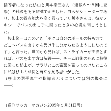
指導者になった杉山と川本泰三さん（連載６〜８回に登
場）の対談をある雑誌で企画した。自らがシューターであ
り、杉山の得点能力を高く買っていた川本さんは、彼がメ
キシコでパスの出し手に回ったときの心境を聞こうとし
た。
杉山隆一はこのとき「ボクは自分のボールの持ち方で、
どこへパスを出すかを受け手に分からせるようにしたので
す」と言った。世間から見れば、ストライカーが主役とす
れば、パスを出す方は脇役――。チーム戦術のために脇役
に回った杉山が、サラリとこの言葉を言ってのけたところ
に私は杉山の成長と自立を見る思いがした。
（杉山の選手晩年や指導者ぶりについては別の機会に
――）
（週刊サッカーマガジン2005年５月31日号）