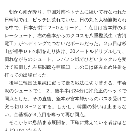
朝から雨が降り、中国対南ベトナムに続いて行なわれた
日韓戦では、ピッチは荒れていた。日の丸と大極旗振られ
る中で、日本が前半２−０とリード。１点目は宮本輝のボ
レーシュート、右の釜本からのクロスを八重樫茂生（古河
電工）がヘディングでつないだボールだった。２点目は杉
山が相手ＤＦの間を走り抜け、30メートルドリブルして、
倒れながらのシュート。レバノン戦でひどいタックルを受
けて転倒した左肩関節を亜脱臼、この日は痛み止め注射を
打っての出場だった。
後半に韓国は単純に蹴って走る戦法に切り替える。李会
沢のシュートで１−２、後半半ば24分に許允正のヘッドで
同点とした。その直後、釜本が宮本輝からのパスを受けて
突っ切り３−２とする。しかし、韓国の勢いは止まらな
い。金基福が３点目を奪って再び同点。
そこからの息詰まる展開を、正確に覚えている者はほと
んどいないだろう。