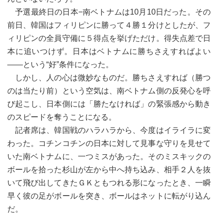
予選最終日の日本−南ベトナムは10月10日だった。その
前日、韓国はフィリピンに勝って４勝１分けとしたが、フ
ィリピンの全員守備に５得点を挙げただけ。得失点差で日
本に追いつけず。日本はベトナムに勝ちさえすればよい
――という“好”条件になった。
しかし、人の心は微妙なものだ。勝ちさえすれば（勝つ
のは当たり前）という空気は、南ベトナム側の反発心を呼
び起こし、日本側には「勝たなければ」の緊張感から動き
のスピードを奪うことになる。
記者席は、韓国戦のハラハラから、今度はイライラに変
わった。コチンコチンの日本に対して見事な守りを見せて
いた南ベトナムに、一つミスがあった。そのミスキックの
ボールを拾った杉山が左から中へ持ち込み、相手２人を抜
いて飛び出してきたＧＫともつれる形になったとき、一瞬
早く彼の足がボールを突き、ボールはネットに転がり込ん
だ。