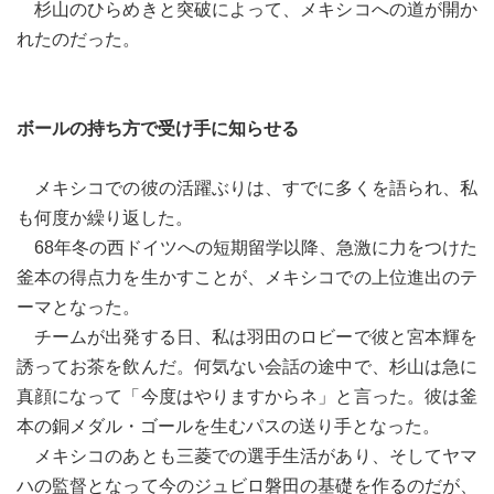
杉山のひらめきと突破によって、メキシコへの道が開か
れたのだった。
ボールの持ち方で受け手に知らせる
メキシコでの彼の活躍ぶりは、すでに多くを語られ、私
も何度か繰り返した。
68年冬の西ドイツへの短期留学以降、急激に力をつけた
釜本の得点力を生かすことが、メキシコでの上位進出のテ
ーマとなった。
チームが出発する日、私は羽田のロビーで彼と宮本輝を
誘ってお茶を飲んだ。何気ない会話の途中で、杉山は急に
真顔になって「今度はやりますからネ」と言った。彼は釜
本の銅メダル・ゴールを生むパスの送り手となった。
メキシコのあとも三菱での選手生活があり、そしてヤマ
ハの監督となって今のジュビロ磐田の基礎を作るのだが、