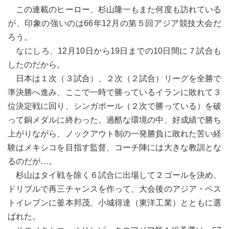
この連載のヒーロー、杉山隆一もまた何度も訪れている
が、印象の強いのは66年12月の第５回アジア競技大会だ
ろう。
なにしろ、12月10日から19日までの10日間に７試合も
したのだから。
日本は１次（３試合）、２次（２試合）リーグを全勝で
準決勝へ進み、ここで一時で勝っているイランに敗れて３
位決定戦に回り、シンガポール（２次で勝っている）を破
って銅メダルに終わった。過酷な環境の中、好成績で勝ち
上がりながら、ノックアウト制の一発勝負に敗れた苦い経
験はメキシコを目指す監督、コーチ陣には大きな教訓とな
るのだが…。
杉山はタイ戦を除く６試合に出場して２ゴールを決め、
ドリブルで再三チャンスを作って、大会後のアジア・ベス
トイレブンに釜本邦茂、小城得達（東洋工業）とともに選
ばれた。