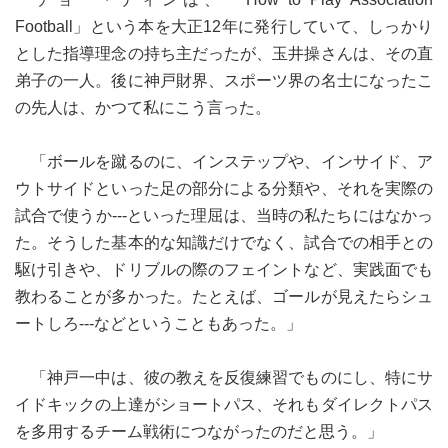
Football」という本を大正12年に発行していて、しっかり
とした指導理念の持ち主だったが、玉井操さんは、その直
弟子の一人。後に神戸財界、スポーツ界の名士になったこ
の先人は、かつて私にこう言った。
「ボールを蹴るのに、インステップや、インサイド、ア
ウトサイドといった足の部分による分類や、それを実際の
試合で使うか---といった理屈は、当時の私たちにはなかっ
た。そうした基本的な知識だけでなく、試合での相手との
駆け引きや、ドリブルの際のフェイントなど、実践面でも
教わることが多かった。たとえば、ゴールが見えたらシュ
ートしろ---などということもあった。」
「神戸一中は、彼の教えを反復練習でものにし、特にサ
イドキックの上達がショートパス、それもダイレクトパス
を多用するチーム戦術につながったのだと思う。」