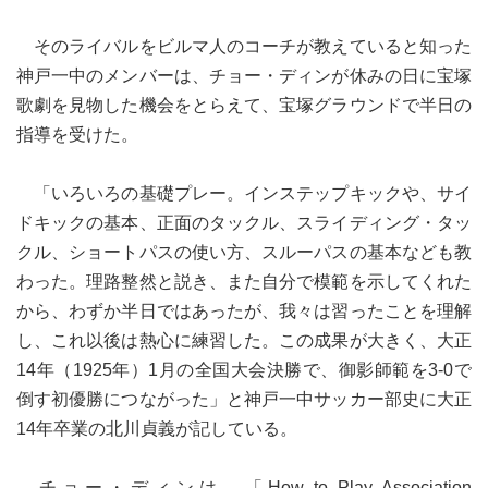
そのライバルをビルマ人のコーチが教えていると知った
神戸一中のメンバーは、チョー・ディンが休みの日に宝塚
歌劇を見物した機会をとらえて、宝塚グラウンドで半日の
指導を受けた。
「いろいろの基礎プレー。インステップキックや、サイ
ドキックの基本、正面のタックル、スライディング・タッ
クル、ショートパスの使い方、スルーパスの基本なども教
わった。理路整然と説き、また自分で模範を示してくれた
から、わずか半日ではあったが、我々は習ったことを理解
し、これ以後は熱心に練習した。この成果が大きく、大正
14年（1925年）1月の全国大会決勝で、御影師範を3-0で
倒す初優勝につながった」と神戸一中サッカー部史に大正
14年卒業の北川貞義が記している。
チョー・ディンは、「How to Play Association