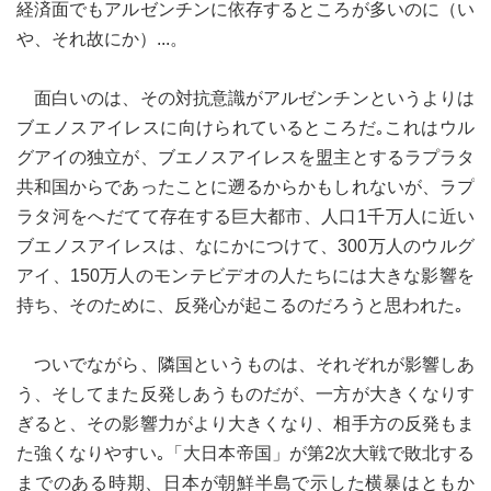
経済面でもアルゼンチンに依存するところが多いのに（い
や、それ故にか）...。
面白いのは、その対抗意識がアルゼンチンというよりは
ブエノスアイレスに向けられているところだ｡これはウル
グアイの独立が、ブエノスアイレスを盟主とするラプラタ
共和国からであったことに遡るからかもしれないが、ラプ
ラタ河をへだてて存在する巨大都市、人口1千万人に近い
ブエノスアイレスは、なにかにつけて、300万人のウルグ
アイ、150万人のモンテビデオの人たちには大きな影響を
持ち、そのために、反発心が起こるのだろうと思われた｡
ついでながら、隣国というものは、それぞれが影響しあ
う、そしてまた反発しあうものだが、一方が大きくなりす
ぎると、その影響力がより大きくなり、相手方の反発もま
た強くなりやすい｡「大日本帝国」が第2次大戦で敗北する
までのある時期、日本が朝鮮半島で示した横暴はともか