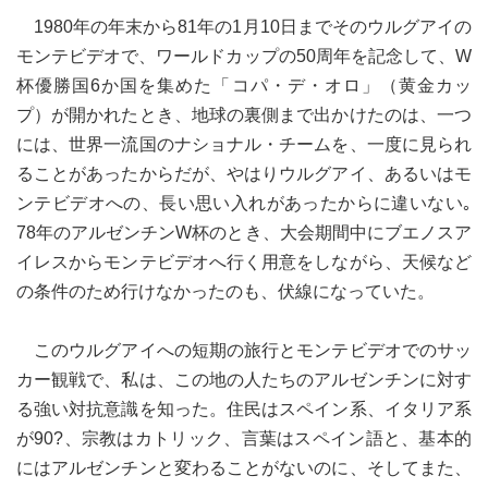
1980年の年末から81年の1月10日までそのウルグアイの
モンテビデオで、ワールドカップの50周年を記念して、W
杯優勝国6か国を集めた「コパ・デ・オロ」（黄金カッ
プ）が開かれたとき、地球の裏側まで出かけたのは、一つ
には、世界一流国のナショナル・チームを、一度に見られ
ることがあったからだが、やはりウルグアイ、あるいはモ
ンテビデオへの、長い思い入れがあったからに違いない｡
78年のアルゼンチンW杯のとき、大会期間中にブエノスア
イレスからモンテビデオへ行く用意をしながら、天候など
の条件のため行けなかったのも、伏線になっていた。
このウルグアイへの短期の旅行とモンテビデオでのサッ
カー観戦で、私は、この地の人たちのアルゼンチンに対す
る強い対抗意識を知った。住民はスペイン系、イタリア系
が90?、宗教はカトリック、言葉はスペイン語と、基本的
にはアルゼンチンと変わることがないのに、そしてまた、