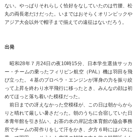
ない。やっぱりそれらしく恰好をなしていたのは竹腰、松
丸の両長老だけだった。いまではおそらくオリンピックや
アジア大会以外で帽子まで揃えての遠征はないだろう。
出発
昭和28年７月24日の夜10時15分、日本学生選抜サッカ
ー・チームの乗ったフィリピン航空（PAL）機は羽田を飛
び立った。４基のプロペラ・エンジンが渾身の力を振り絞
って上昇を終わり水平飛行に移ったとき、みんなの顔は初
めてほっと落ち着いた模様だった。
前日までの冴えなかった空模様が、この日は朝からから
りと晴れて厳しい暑さだった。朝のうちに合宿していた日
本青年館を引き払い、お茶の水の岸記念体育館の協会事務
所でチームの荷作りをして汗をかき、夕方６時にはバスに