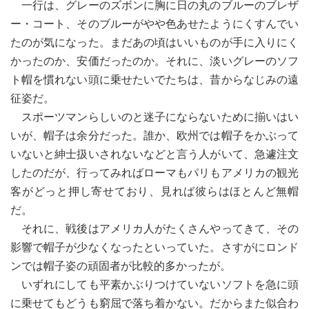
一行は、グレーのズボンに胸に日の丸のブルーのブレザ
ー・コート、そのブルーがやや色あせたようにくすんでい
たのが気になった。まだあの頃はいいものが手に入りにく
かったのか、安価だったのか。それに、淡いグレーのソフ
ト帽を慣れない頭に乗せたいでたちは、昔からなじみの遠
征姿だ。
スポーツマンらしいのと迷子にならないために揃いはい
いが、帽子は余分だった。誰か、欧州では帽子をかぶって
いないと紳士扱いされないなどと言う人がいて、急遽注文
したのだが、行ってみればローマもパリもアメリカの観光
客がどっと押し寄せており、見れば彼らはほとんど無帽
だ。
それに、戦後はアメリカ人がたくさんやってきて、その
影響で帽子が少なくなったといっていた。さすがにロンド
ンでは帽子姿の頑固者が比較的多かったが。
いずれにしても平素かぶりつけていないソフトを急に頭
に乗せてもどうも窮屈で落ち着かない。だからまた似合わ