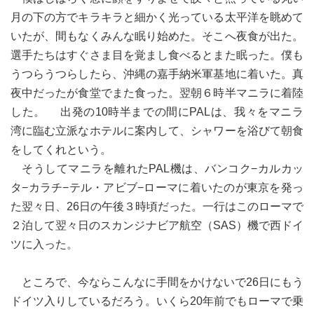
月の下の方でキラキラと細かく光っている太平洋を眺めて
いたが、間もなくみんな眠り始めた。そこへ夜食が出た。
選手たちはすぐさま目を覚まし食べるとまた眠った。僕も
うつらうつらしたら、沖縄の嘉手納米軍基地に着いた。真
夜中だったが食堂でまた食った。翌朝６時半マニラに着陸
した。 出発の10時半までの間にPALは、我々をマニラ
湾に臨む立派なホテルに案内して、シャワーを浴びて朝食
をしてくれという。
そうしてマニラを離れたPAL機は、バンコク−カルカッ
タ−カラチ−テル・アビブ−ローマに着いたのが東京を発っ
た翌々日、26日の午後３時頃だった。一行はこのローマで
２泊して翌々日のスカンジナビア航空（SAS）機で西ドイ
ツに入った。
ところで、今ならこんなに手間をかけないで26日にもう
ドイツ入りしているだろう。いくら20年前でもローマで乗