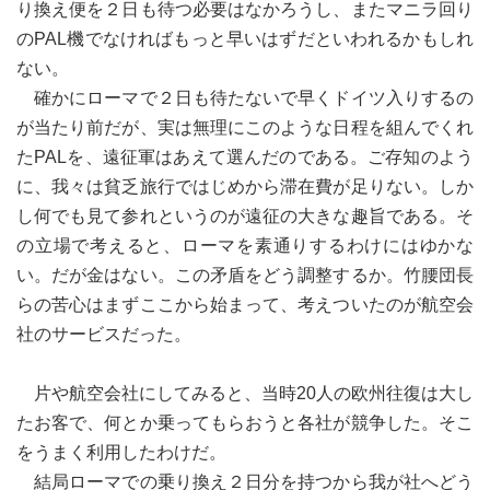
り換え便を２日も待つ必要はなかろうし、またマニラ回り
のPAL機でなければもっと早いはずだといわれるかもしれ
ない。
確かにローマで２日も待たないで早くドイツ入りするの
が当たり前だが、実は無理にこのような日程を組んでくれ
たPALを、遠征軍はあえて選んだのである。ご存知のよう
に、我々は貧乏旅行ではじめから滞在費が足りない。しか
し何でも見て参れというのが遠征の大きな趣旨である。そ
の立場で考えると、ローマを素通りするわけにはゆかな
い。だが金はない。この矛盾をどう調整するか。竹腰団長
らの苦心はまずここから始まって、考えついたのが航空会
社のサービスだった。
片や航空会社にしてみると、当時20人の欧州往復は大し
たお客で、何とか乗ってもらおうと各社が競争した。そこ
をうまく利用したわけだ。
結局ローマでの乗り換え２日分を持つから我が社へどう