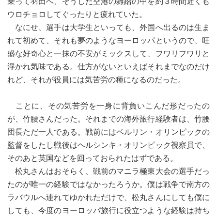
乗って羽田へ、そうした空港の雑踏の中を約３時間近くも
ウロチョロしてぐったりと疲れていた。
なにせ、選手は大学生といっても、外国へ出るのは生ま
れて初めて、それも夢のようなヨーロッパというので、旺
盛な好奇心と一抹の不安がミックスして、フワリフワリと
浮かれ気味である。仕方がないといえばそれまでなのだけ
れど、それが役員には気苦労の種になるのだった。
ことに、その気苦労を一身に背負いこんだ形だったの
が、竹腰さんだった。それまでの海外旅行経験者は、竹腰
団長ただ一人である。戦前にはベルリン・オリンピックの
監督をしたし戦後はヘルシンキ・オリンピック視察員で、
そのあと英国などを回っておられたはずである。
松丸さんはおそらく、戦前のマニラ極東大会の選手だっ
たのが唯一の経験ではなかったろうか。僕は戦争で南方の
ラバウルへ連れてゆかれただけで、松丸さんにしても僕に
しても、今度のヨーロッパ旅行に役立つような経験は持ち