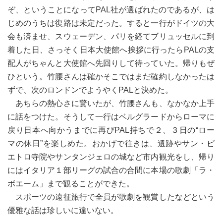
ぞ、ということになってPAL社が選ばれたのであるが、は
じめのうちは復路は未定だった。すると一行がドイツの大
会も済ませ、スウェーデン、パリを経てブリュッセルに到
着した日、さっそく日本大使館へ挨拶に行ったらPALの支
配人がちゃんと大使館へ先回りして待っていた。帰りもぜ
ひという。竹腰さんは確かそこではまだ確約しなかったは
ずで、次のロンドンでようやくPALと決めた。
あちらの熱心さに驚いたが、竹腰さんも、なかなか上手
に話をつけた。そうして一行はベルグラードからローマに
戻り日本へ向かうまでに再びPAL持ちで２、３日の“ロー
マの休日”を楽しめた。おかげで往きは、遺跡やサン・ピ
エトロ寺院やサンタンジェロの城など市内観光をし、帰り
にはイタリア１部リーグの試合の合間に本場の歌劇「ラ・
ボエーム」まで観ることができた。
スポーツの遠征旅行で全員が歌劇を観賞したなどという
優雅な話は珍しいに違いない。