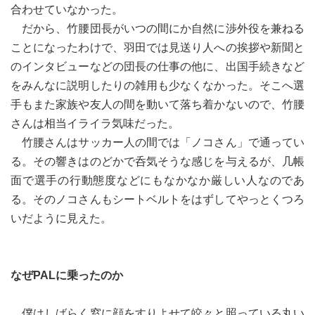
合わせていなかった。
だから、竹腰団長がいつの間にか自然に渉外役を兼ねる
ことになったわけで、羽田では見送り人への挨拶や新聞と
のインタビューなどの団長の仕事の他に、出国手続きなど
をみんなに説明したりの雑用も少なくなかった。そこへ選
手もまた家族や友人の間を動いて落ち着かないので、竹腰
さんは相当イライラ気味だった。
竹腰さんはサッカー人の間では「ノコさん」で通ってい
る。その響きはのどかで呑気そうな感じを与えるが、几帳
面で選手の行動態度などにもなかなか厳しい人なのであ
る。そのノコさんもシートベルトをはずしてやっとくつろ
いだように見えた。
なぜPALに乗ったのか
僕はしばらく窓に顔をすりよせて皎々と照っている丸い