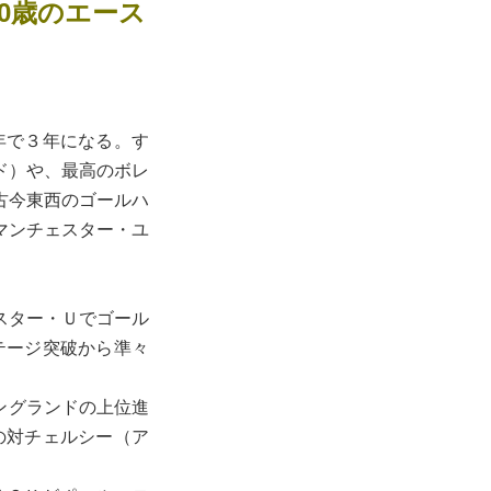
0歳のエース
年で３年になる。す
ド）や、最高のボレ
古今東西のゴールハ
マンチェスター・ユ
スター・Ｕでゴール
テージ突破から準々
ングランドの上位進
の対チェルシー（ア