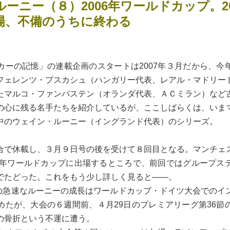
ーニー（８）2006年ワールドカップ。2
場、不備のうちに終わる
ーの記憶」の連載企画のスタートは2007年３月だから、今
フェレンツ・プスカシュ（ハンガリー代表、レアル・マドリー
たマルコ・ファンバステン（オランダ代表、ＡＣミラン）など
の心に残る名手たちを紹介しているが、ここしばらくは、いま
中のウェイン・ルーニー（イングランド代表）のシリーズ。
で休載し、３月９日号の後を受けて８回目となる。マンチェ
06年ワールドカップに出場するところで、前回ではグループス
でたどった。これをもう少し詳しく見ると――。
ンの急速なルーニーの成長はワールドカップ・ドイツ大会でのイ
めたが、大会の６週間前、４月29日のプレミアリーグ第36節
の骨折という不運に遭う。