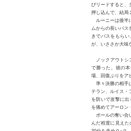
びリードすると、
押し込んで、結局
ルーニーは後半に
ムからの長いパス
きでパスをもらい
が、いささか大味
ノックアウトシス
で勝った。彼の本
場、回復ぶりをア
準々決勝の相手は
テラン、ルイス・
を防いで攻撃に出
を痛めてアーロン
ボールの奪い合い
んだ程度に見えた
30分を含め０−０