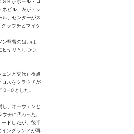
はＧＫがポール・ロ
・ネビル、左がアシ
ール、センターがス
・クラウチとマイケ
ソン監督の狙いは、
にヒヤリとしつつ、
ウェンと交代）得点
クロスをクラウチが
で２−０とした。
場し、オーウェンと
ラウチに代わった。
リードしたが、後半
にイングランドが再