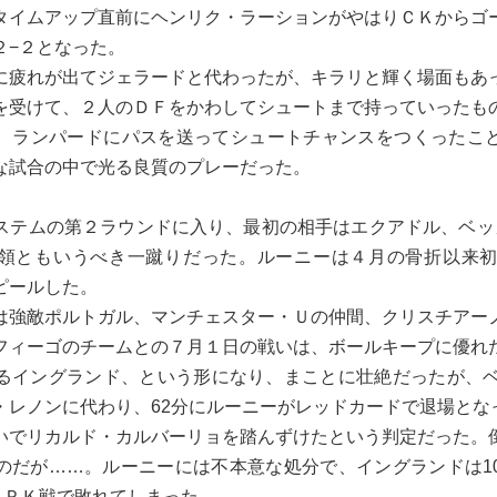
タイムアップ直前にヘンリク・ラーションがやはりＣＫからゴ
２−２となった。
疲れが出てジェラードと代わったが、キラリと輝く場面もあ
を受けて、２人のＤＦをかわしてシュートまで持っていったも
、ランパードにパスを送ってシュートチャンスをつくったこ
な試合の中で光る良質のプレーだった。
テムの第２ラウンドに入り、最初の相手はエクアドル、ベッ
領ともいうべき一蹴りだった。ルーニーは４月の骨折以来初
ピールした。
強敵ポルトガル、マンチェスター・Ｕの仲間、クリスチアー
フィーゴのチームとの７月１日の戦いは、ボールキープに優れ
るイングランド、という形になり、まことに壮絶だったが、ベ
・レノンに代わり、62分にルーニーがレッドカードで退場とな
でリカルド・カルバーリョを踏んずけたという判定だった。
のだが……。ルーニーには不本意な処分で、イングランドは1
。ＰＫ戦で敗れてしまった。