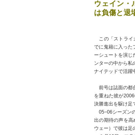
ウェイン・ル
は負傷と退
この「ストライカ
でに鬼籍に入った
ーシュートを演じ
ンターの中から私
ナイテッドで活躍
前号は誌面の都合
を重ねた彼が20
決勝進出を駆け足
05−06シーズ
出の期待の声を高
ウェー）で彼は足