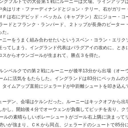
ンクフルトでの大会第１戦にルーニーは欠場。ラインアップ
中央はリオ・ファーディナンドとジョン・テリー、右がガリー
ＭＦは右にデビッド・ベッカム（キャプテン）左にジョー・コ
ラードとフランク・ランパード、２トップが長身のピーター
った。
ニーをうまく組み合わせたいというスベン・ヨラン・エリク
狂ってしまう。イングランド代表はパラグアイの攻めに、とき
ロスからオウンゴールが生まれて、勝点３を得た。
ルンベルクでの第２戦にルーニーが後半13分から出場（オー
ームに活気をもたらした。イングランドは83分にベッカムの
、タイムアップ直前にジェラードが中距離シュートを叩き込ん
ーデン、会場はケルンだった。ルーニーはキックオフから出
しかし、開始後４分でオーウェンが負傷してピッチを去り、ク
コールの素晴らしいボレーシュートがゴール右上隅に決まって
勢いが強まり、ＣＫから同点、ジェラードのシュートで85分