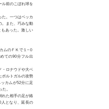
ール前のこぼれ球を
った。一つはベッカ
の。また、巧みな動
ともあった。激しい
カムのＦＫで１−０
めての90分フル出
ノ・ロナウドや大ベ
たポルトガルの攻勢
ッカムが52分に足
った。
倒れた相手の足が絡
0人となり、延長の