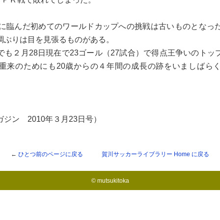
に臨んだ初めてのワールドカップへの挑戦は古いものとなっ
調ぶりは目を見張るものがある。
も２月28日現在で23ゴール（27試合）で得点王争いのトッ
重来のためにも20歳からの４年間の成長の跡をいましばら
ジン 2010年３月23日号）
←
ひとつ前のページに戻る
賀川サッカーライブラリー
Home に戻る
© mutsukitoka