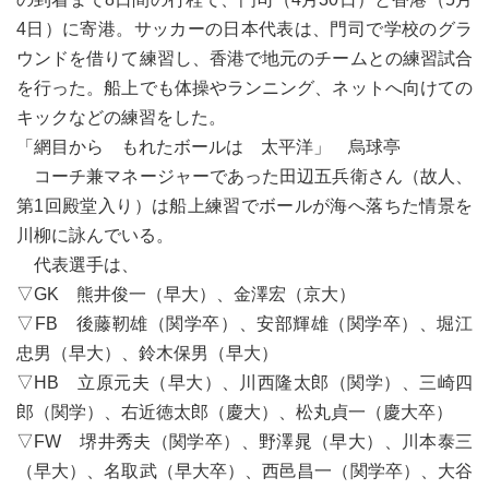
4日）に寄港。サッカーの日本代表は、門司で学校のグラ
ウンドを借りて練習し、香港で地元のチームとの練習試合
を行った。船上でも体操やランニング、ネットへ向けての
キックなどの練習をした。
「網目から もれたボールは 太平洋」 烏球亭
コーチ兼マネージャーであった田辺五兵衛さん（故人、
第1回殿堂入り）は船上練習でボールが海へ落ちた情景を
川柳に詠んでいる。
代表選手は、
▽GK 熊井俊一（早大）、金澤宏（京大）
▽FB 後藤靭雄（関学卒）、安部輝雄（関学卒）、堀江
忠男（早大）、鈴木保男（早大）
▽HB 立原元夫（早大）、川西隆太郎（関学）、三崎四
郎（関学）、右近徳太郎（慶大）、松丸貞一（慶大卒）
▽FW 堺井秀夫（関学卒）、野澤晁（早大）、川本泰三
（早大）、名取武（早大卒）、西邑昌一（関学卒）、大谷