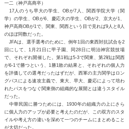
一二（神戸高商卒）
17人のうち早大の学生、OBが7人、関西学院大学（関
学）の学生、OBが6、慶応大の学生、OBが2、京大が1、
神戸高商OBが1で、関東、関西という目で見れば9人と8人
のほぼ同数だった。
JFAは、選手選考のために、例年1回の東西対抗試合を2
回にして、1月21日に甲子園、同28日に明治神宮競技場
で、それぞれ開催した。第1戦は5-3で関東、第2戦は関西
が6-1で勝つという、1勝1敗の結果と、それぞれの個人力
を評価しての選考だったはずだが、西軍の主力関学はロン
グパスによる速攻主義で、東大、早大、慶応によって培わ
れたパスをつなぐ関東側の組織的な展開とは違うスタイル
だった。
中華民国に勝つためには、1930年の組織力の上にさら
に個人力のアップが必要と考えたのだが、この双方のスタ
イルや考え方の違いを深めて一つのチームにまとめること
が大切だった。