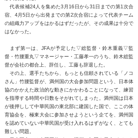
代表候補24人を集めた3月16日から31日までの第1次合
宿、4月5日から出発までの第2次合宿によって代表チーム
の組織力アップをはかるはずだったが、その成果は十分で
はなかった。
まず第一は、JFAが予定した▽総監督・鈴木重義▽監
督・竹腰重丸▽マネージャー・工藤孝一のうち、鈴木総監
督が会社の都合上、辞任し、工藤も辞退した。
その上、選手たちから、もっとも信頼されている「ノコ
さん」竹腰監督が、満州国の大会参加問題という、日本体
協のかかえた政治的な動きにかかわることになって、練習
を指導する時間や日数をそがれてしまった。満州国は日本
が後押しして中華民国の東北部に建国した国で、ここの体
育協会を、極東大会に参加させようという企てを、満州国
を認めていない中華民国が受け入れるはずがなく、とても
難しい問題。