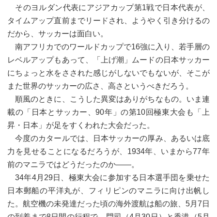
そのヨルダン代表にアジアカップ第1戦で日本代表が、
タイムアップ直前までリードされ、ようやく引き分けるの
だから、サッカーは面白い。
南アフリカでのワールドカップで16強に入り、若手層の
レベルアップもあって、「上げ潮」ムードの日本サッカー
にちょっと水をさされた感じがしないでもないが、そこが
また世界のサッカーの広さ、高さというべきだろう。
順風のときに、こうした異変はありがちなもの。いま連
載の「日本とサッカー、90年」の第10回極東大会も「上
昇・日本」が足をすくわれた大会だった。
今度のカタールでは、日本サッカーの厚み、あるいは底
力を見せることになるだろうが、1934年、いまから77年
前のマニラではどうだったのか――。
34年4月29日、極東大会に参加する日本選手団を乗せた
日本郵船の平洋丸が、フィリピンのマニラに向け出帆し
た。航空機の未発達だった頃の海外渡航は船の旅、5月7日
の到着まで8日間の行程で、門司（4月30日）と香港（5月