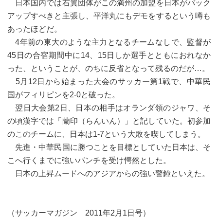
日本国内では右翼団体がこの満州の加盟を日本がバック
アップすべきと主張し、平洋丸にもデモをするという噂も
あったほどだ。
4年前の東大のような主力となるチームなしで、監督が
45日の合宿期間中に14、15日しか選手とともにおれなか
った、ということが、のちに反省となって残るのだが…。
5月12日から始まった大会のサッカー第1戦で、中華民
国がフィリピンを2-0と破った。
翌日大会第2日、日本の相手はオランダ領のジャワ、そ
の頃漢字では「蘭印（らんいん）」と記していた。初参加
のこのチームに、日本は1-7という大敗を喫してしまう。
先進・中華民国に勝つことを目標としていた日本は、そ
こへ行くまでに強いパンチを受け愕然とした。
日本の上昇ムードへのアジアからの強い警鐘といえた。
（サッカーマガジン 2011年2月1日号）