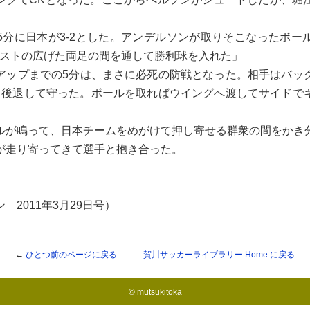
分に日本が3-2とした。アンデルソンが取りそこなったボー
イストの広げた両足の間を通して勝利球を入れた」
ップまでの5分は、まさに必死の防戦となった。相手はバッ
も後退して守った。ボールを取ればウイングへ渡してサイドで
が鳴って、日本チームをめがけて押し寄せる群衆の間をかき
が走り寄ってきて選手と抱き合った。
 2011年3月29日号）
←
ひとつ前のページに戻る
賀川サッカーライブラリー
Home に戻る
© mutsukitoka