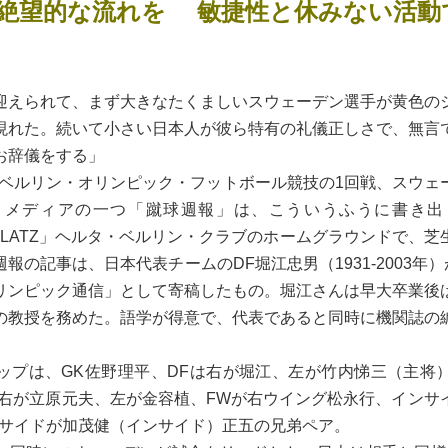
2、絶望的な流れを 敏捷性と休みない活
えられて、まず大きなたくましいスウェーデン選手が黄色の
現れた。続いて小さい日本人が彼ら特有の礼儀正しさで、無言
お辞儀をする」
日、ベルリン・オリンピック・フットボール競技の1回戦、スウェ
・メディアの一つ「蹴球週報」は、こういうふうに書き出
SC PLATZ」ヘルタ・ベルリン・クラブのホームグラウンドで、
報の記事は、日本代表チームのDF堀江忠男（1931-2003年）
リンピック通信」として寄稿したもの。堀江さんは早大卒業後
の教授を務めた。語学が得意で、代表であると同時に機関誌の
プは、GK佐野理平、DFは右が堀江、左が竹内悌三（主将
Bは右が立原元夫、左が金容植、FWが右ウイング松永行、インサ
左サイドが加茂健（インサイド）正五の兄弟ペア。