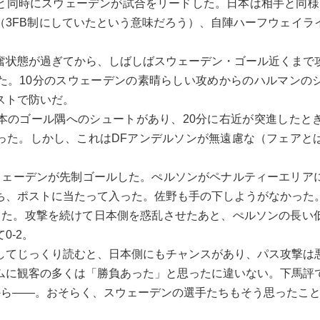
同時にスウェーデンが試合をリードした。日本は相手と同様
（3FB制にしていたという意味だろう）、自陣ハーフウェイラ
状態が過ぎてから、しばしばスウェーデン・ゴール近くまで
た。10分のスウェーデンの素晴らしい攻めからのハルマンの
ストで防いだ。
のゴール隅へのシュートがあり、20分に右近が突進したと
った。しかし、これはDFアンデルソンが無遠慮な（フェアと
ェーデンが先制ゴールした。ぺルソンがペナルティーエリア
ち、ポストに当たって入った。佐野も手の下しようがなかった
なった。攻撃を続けて日本側を惑乱させたあと、ぺルソンの長い
0-2。
てじっくり読むと、日本側にもチャンスがあり、パス攻撃は
ムに観客の多くは「勝負あった」と思ったに違いない。下馬評
から――。おそらく、スウェーデンの選手たちもそう思ったこ