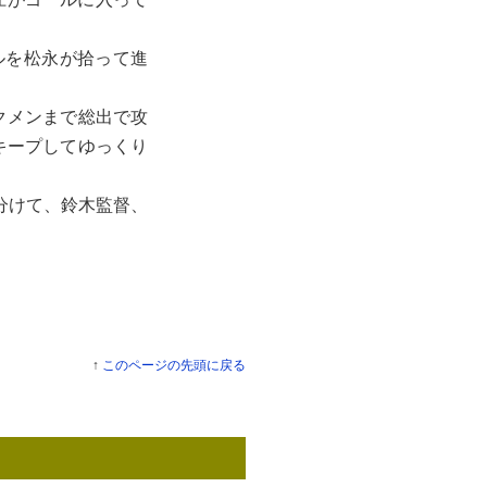
ルを松永が拾って進
クメンまで総出で攻
キープしてゆっくり
分けて、鈴木監督、
↑
このページの先頭に戻る