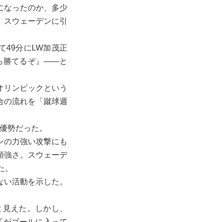
になったのか、多少
、スウェーデンに引
49分にLW加茂正
ら勝てるぞ』――と
オリンピックという
合の流れを「蹴球週
は優勢だった。
ンの力強い攻撃にも
頑強さ。スウェーデ
た。
ない活動を示した。
と見えた。しかし、
江がゴールに入って