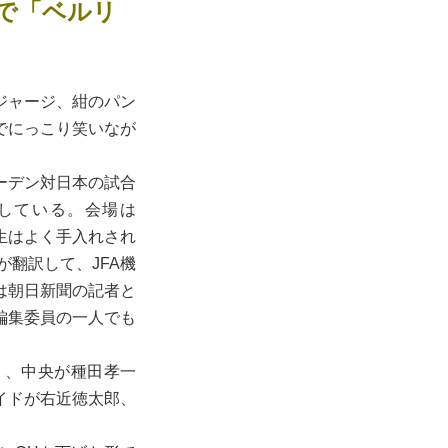
動で「ベルリ
ジャージ、紺のパン
でにっこり笑いなが
ーデン対日本の試合
している。会場は
芝生はよく手入れされ
が翻訳して、JFA機
は朝日新聞の記者と
編集委員の一人でも
）、中央が種田孝一
イドが右近徳太郎、