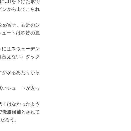
にCHを下げた形で
インから出てこられ
攻め寄せ、右近のシ
シュートは称賛の嵐
きにはスウェーデン
は言えない）タック
にかかるあたりから
。
低いシュートが入っ
悪くはなかったよう
で優勝候補とされて
とだろう。