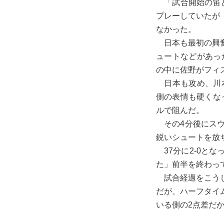
「試合開始の笛と
プレーしていたが
なかった。
日本も最初の興奮
ュートなどがあっ
の中に佐野がフィ
日本も攻め、川本
側の表情も硬くな
ルで阻んだ。
その4分後にスウ
鋭いシュートを放
37分に2-0と
た」前半を終わって
試合経過をこうし
だが、ハーフタイ
いる側の2点差だ