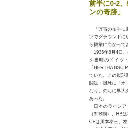
前半に0-
ンの奇跡」
「万雷の拍手に迎
ツでグラウンドに
ら観衆に向かって
1936年8月4
を当時のドイツ
「HERTHA B
ていた。この蹴球週
関誌・蹴球に「オ
なり、のちに早大
あった。
日本のラインアッ
（3FB制）、H
CFは川本泰三、