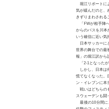
堀江リポートによ
気が緩んだのと、
きずりまわされる
「FWが相手陣へ
からのパスを川本
いう確信に近い気
日本サッカーにと
世界の舞台での最
報」の堀江訳から
「2-1となった
しかし、日本は何
慌てなくなった。
ン・イレブンに本
戦いはどちらのも
スウェーデンも闘
最後の10分間に
佐野のフィスティ