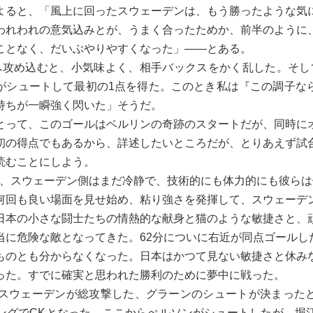
ると、「風上に回ったスウェーデンは、もう勝ったような気
われわれの意気込みとが、うまく合ったためか、前半のように
ことなく、だいぶやりやすくなった」――とある。
攻め込むと、小気味よく、相手バックスをかく乱した。そして
がシュートして最初の1点を得た。このとき私は『この調子な
持ちが一瞬強く閃いた」そうだ。
って、このゴールはベルリンの奇跡のスタートだが、同時に
初の得点でもあるから、詳述したいところだが、とりあえず試
読むことにしよう。
が、スウェーデン側はまだ冷静で、技術的にも体力的にも彼ら
回も良い場面を見せ始め、粘り強さを発揮して、スウェーデ
日本の小さな闘士たちの情熱的な献身と猫のような敏捷さと、
当に危険な敵となってきた。62分についに右近が同点ゴールし
のとも分からなくなった。日本はかつて見ない敏捷さと休み
った。すでに確実と思われた勝利のために夢中に戦った。
スウェーデンが総攻撃した、グラーンのシュートが決まった
ングでCKとなった。ここからぺルソンがシュートしたが、堀