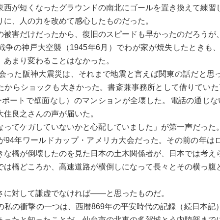
東西が短くなったグラウンドの南北にゴールを置き換えて練習
りに、人の力を改めて感心したものだった。
被害だけだったから、復旧のスピードも早かったのだろうが
争の神戸大空襲（1945年6月）でわが家が焼失したときも、
、あまり変わることはなかった。
会った阪神大震災は、それまで地震と言えば関東の話だと思
たからショックも大きかった。書斎兼事務所として借りていた
ーポートで壁面なし）のマンションが全壊した。電話の通じな
大住良之さんの声が届いた。
ってケガしていないかと心配していました」が第一声だった
94年ワールドカップ・アメリカ大会だった。その前の年は
きな橋が倒壊したのを見た日本の土木関係者が、日本では考え
では橋どころか、高速道路が横倒しになって長々とその横っ腹
に対して謙虚でなければ――と思ったものだ。
私の衝撃の一つは、西暦869年の平安時代の記録（続日本記
あったと知ったことだ。仙台市の北東の多賀城とう内陸部まで