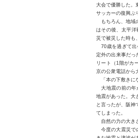
大会で優勝した。
サッカーの復興ぶ
もちろん、地域の
はその後、太平洋戦
災で被災した時も
70歳を過ぎて出
定外の出来事だっ
リート（1階がカ
京の公衆電話から
「本の下敷きにな
大地震の前の年が
地震があった。大
と言ったが、阪神
てしまった。
自然の力の大きさ
今度の大震災での
きな地震と津波が