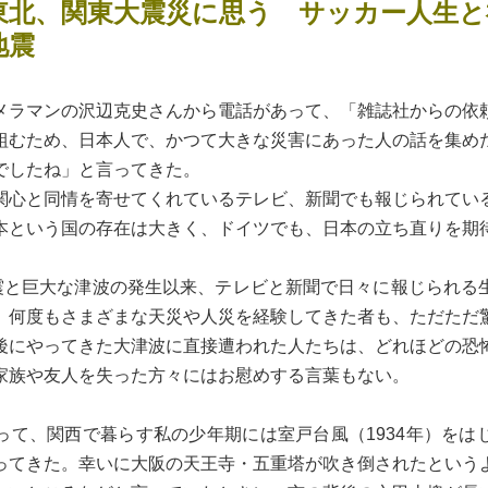
東北、関東大震災に思う サッカー人生と
地震
ラマンの沢辺克史さんから電話があって、「雑誌社からの依
組むため、日本人で、かつて大きな災害にあった人の話を集め
でしたね」と言ってきた。
心と同情を寄せてくれているテレビ、新聞でも報じられてい
本という国の存在は大きく、ドイツでも、日本の立ち直りを期
震と巨大な津波の発生以来、テレビと新聞で日々に報じられる
、何度もさまざまな天災や人災を経験してきた者も、ただただ
にやってきた大津波に直接遭われた人たちは、どれほどの恐
家族や友人を失った方々にはお慰めする言葉もない。
て、関西で暮らす私の少年期には室戸台風（1934年）をは
ってきた。幸いに大阪の天王寺・五重塔が吹き倒されたという