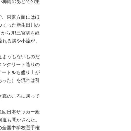
い梅雨のあとでの集
で、東京方面にはほ
つくった新生田川の
からJR三宮駅を経
流れる溝や小流が、
えようもないものだ
コンクリート造りの
メートルも盛り上が
あった）を流れは引
合戦のころに戻って
1回日本サッカー殿
何度も聞かされた。
の全国中学校選手権