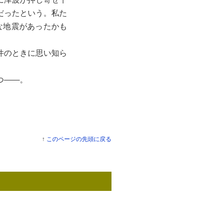
だったという。私た
な地震があったかも
件のときに思い知ら
つ――。
↑
このページの先頭に戻る