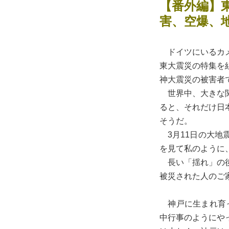
【番外編】
害、空爆、
ドイツにいるカメ
東大震災の特集を
神大震災の被害者
世界中、大きな関
ると、それだけ日
そうだ。
3月11日の大地
を見て私のように
長い「揺れ」の後
被災された人のご
神戸に生まれ育っ
中行事のようにや