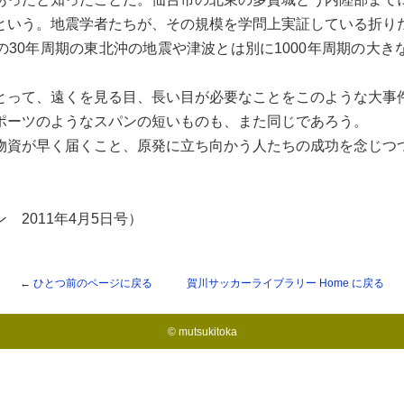
という。地震学者たちが、その規模を学問上実証している折り
の30年周期の東北沖の地震や津波とは別に1000年周期の大き
。
って、遠くを見る目、長い目が必要なことをこのような大事
ポーツのようなスパンの短いものも、また同じであろう。
資が早く届くこと、原発に立ち向かう人たちの成功を念じつ
 2011年4月5日号）
←
ひとつ前のページに戻る
賀川サッカーライブラリー
Home に戻る
© mutsukitoka