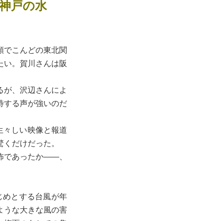
神戸の水
頼でこんどの東北関
たい。賀川さんは阪
るが、沢辺さんによ
待する声が強いのだ
生々しい映像と報道
驚くだけだった。
怖であったか――、
じめとする台風が年
ような大きな風の害