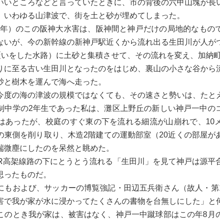
いいところなどと言っていたときに、市の背後の六甲山塊が長
、いわゆる山津波で、街を土と砂が埋めてしまった。
38年）のこの阪神大水害は、阪神間と神戸だけの局地的なもの
ないが、今の新幹線の新神戸駅近くから流れ出る生田川が人が
覆いをした水路）に土砂と集積させて、その流れを変え、加納町
りに至る古い生田川となったのをはじめ、裏山の小さな谷から
砂と樹木を運んで海へ走った。
度の海の津波の規模ではなくても、その速さと勢いは、たと
制中学の2年生であった私は、灘区上野丘の新しい神戸一中の
はあったが、校庭のすぐ東の下を流れる細流が山崩れで、10
の東側を削り取り、木造2階建ての運動部室（20近くの部屋が
端微塵にしたのを呆然と眺めた。
R高架線路の下にとうとう流れる「生田川」を見て神戸は源平
思ったものだ。
もおよび、サッカーの博覧強記・田辺五兵衛さん（故人・第
害で我が家が水に浸かってたくさんの書物を台無しにした」と
のとき我が家は、被害はなく、神戸一中蹴球部はこの年8月