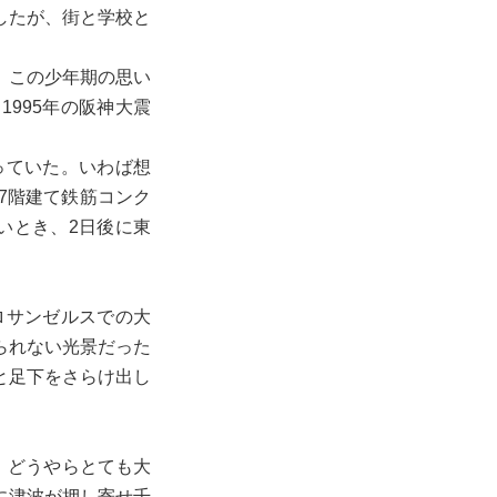
したが、街と学校と
、この少年期の思い
1995年の阪神大震
っていた。いわば想
7階建て鉄筋コンク
いとき、2日後に東
。
ロサンゼルスでの大
られない光景だった
と足下をさらけ出し
）どうやらとても大
に津波が押し寄せ千