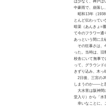
は少なく、神戸は
中豪雨で、崩落し
昭和13年（19
とんど伝わってい
暗渠（あんきょ=
て今のフラワー通
あっという間に土
その狂暴さは、今
った。当時は、旧
校舎にいて無事で
って、グラウンド
きずり込み、木っ
2日後、三宮のJ
しまうのか――と
大水害は阪神間に
堂入り）から「水
幸いなことに、こ