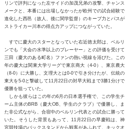
リンで評判になった左サイドの加茂兄弟の攻撃、チャンス
メークと、本番には出場しなかったが欧州での試合経験で
進化した西邑（故人、後に関学監督）のキープ力とパスが
ストライカー川本の得点力アップにつながっていた。
すでに慶大のスターとなっていた右近徳太郎は、ベルリ
ンでも「大会の水準以上のプレーヤー」との評価を受けて
三田（慶大のある町名）ファンの熱い視線を浴びた。この
年の慶大は関東大学リーグで東京商大（4-0）、東京農大
（8-0）に大勝し、文理大とは0-0で引き分けたが、伝統の
東大を5-0と撃破して11月22日の対早大戦まで3勝1分けで
優勝を狙っていた。
しかも彼らはこの年の6月の日本選手権で、この学生チ
ーム主体のBRB（慶大OB、学生のクラブ）で優勝し、ま
た非公式ながら、合宿中のベルリン代表との試合に勝って
いた。そうした背景もあって、11月22日の早慶戦は、神
宮競技場のバックスタンドから観客があふれて、キックオ