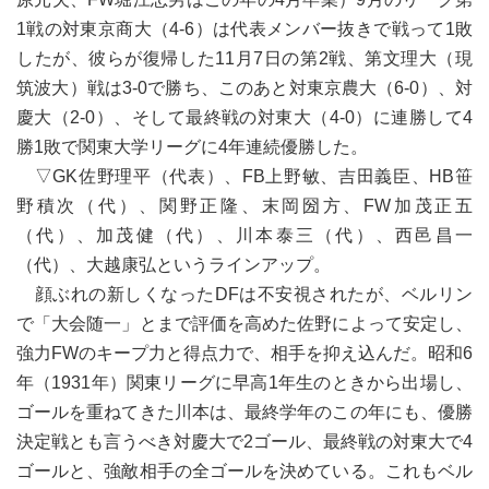
1戦の対東京商大（4-6）は代表メンバー抜きで戦って1敗
したが、彼らが復帰した11月7日の第2戦、第文理大（現
筑波大）戦は3-0で勝ち、このあと対東京農大（6-0）、対
慶大（2-0）、そして最終戦の対東大（4-0）に連勝して4
勝1敗で関東大学リーグに4年連続優勝した。
▽GK佐野理平（代表）、FB上野敏、吉田義臣、HB笹
野積次（代）、関野正隆、末岡圀方、FW加茂正五
（代）、加茂健（代）、川本泰三（代）、西邑昌一
（代）、大越康弘というラインアップ。
顔ぶれの新しくなったDFは不安視されたが、ベルリン
で「大会随一」とまで評価を高めた佐野によって安定し、
強力FWのキープ力と得点力で、相手を抑え込んだ。昭和6
年（1931年）関東リーグに早高1年生のときから出場し、
ゴールを重ねてきた川本は、最終学年のこの年にも、優勝
決定戦とも言うべき対慶大で2ゴール、最終戦の対東大で4
ゴールと、強敵相手の全ゴールを決めている。これもベル