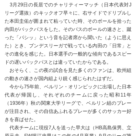
3月29日の長居でのチャリティーマッチ（日本代表対J
リーグ選抜）のキックオフ早々に、右サイドでドリブルし
た本田圭佑が囲まれて粘っていた時、そのボールを拾った
内田がバックパスをした。そのパスのボールの速さと、蹴
った「パシッ」という音を記者席から聞いた（ように思え
た）とき、ブンデスリーガで戦っている内田の「日常」と
その進化を感じた。日本選手の一般的な傾向であるスピー
ドの遅いバックパスとは違っていたからである。
おそらく、この夜の試合を見た多くのファンは、欧州組
の動きの速さが国内組より鋭く感じられたはずだ。
今から75年前、ベルリン・オリンピックに出場した日本
代表が帰国し、それぞれのチームに戻った昭和11年
（1936年）秋の関東大学リーグで、ベルリン組のプレー
が注目され、その自信あふれるプレーが多くのサッカー好
きを喜ばせた。
代表チームに現役7人を送った早大は（HB高島保男、立
原元夫、FW堀江忠男はこの年の4月卒業）9月のリーグ第