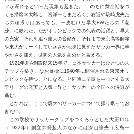
フが遅れるといった現象も起きた。 のちに黄金期をつ
くる播磨幸太郎も二宮洋一もまだ若く、右近や駒崎虎夫た
ちの頑張りはあっても、一皮むけた早大FWたちの「老
練」に敗れた。だがオリンピックでの代表の活躍と、早大
の充実、それを追う慶大の台頭が、それまで東京高等師範
や東大がリードしていささか地味に見えたサッカー界に華
やかさを加え、世間の人気を高めたと言える。
1921年JFA創設以来15年で、日本サッカーはひとつのス
テップを築き、なお目標に1940年に開催される東京オリ
ンピックを待つことになる。と同時に早慶を中心とする大
学リーグの充実と人気上昇と、サッカーの全国への浸透が
進む。
となれば、ここで慶大のサッカーについて振り返ってお
きたい。
この学校でサッカークラブをつくろうとした大正11年
（1922年）創立の発起人のなかには深山静夫（広島一