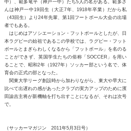
中）、範多竜平（神戸一中）たち5人の名がある。範多さ
んは神戸一中19回生（大正7年、1918年卒業）だから私
（43回生）より24年先輩、第1回フートボール大会の出場
者でもある。
はじめはアソシエーション・フットボールとしたが、日
本ラグビーの始祖であるこの学校では、ラグビー・フット
ボールとまぎらわしくなるから「フットボール」を名のる
ことができず、英国学生たちの俗称「SOCCER」を用い
ることで、昭和2年（1927年）ソッカー部という名で、体
育会の正式の部となった。
関東大学リーグ創設時から加わりながら、東大や早大に
比べて出遅れの感があったクラブの実力アップのために濱
田諭吉主将が新機軸を打ち出すことになるが、それは次号
で。
（サッカーマガジン 2011年5月3日号）