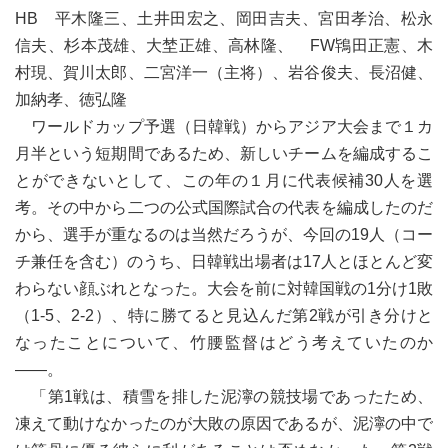
HB 平木隆三、土井田宏之、岡田吉夫、宮田孝治、松永
信夫、杉本茂雄、大埜正雄、高林隆、 FW鴇田正憲、木
村現、賀川太郎、二宮洋一（主将）、岩谷俊夫、長沼健、
加納孝、徳弘隆
ワールドカップ予選（日韓戦）からアジア大会まで１カ
月半という短期間であるため、新しいチームを編成するこ
とができないとして、この年の１月に代表候補30人を選
考。その中から二つの公式国際試合の代表を編成したのだ
から、選手が重なるのは当然だろうが、今回の19人（コー
チ兼任を含む）のうち、日韓戦出場者は17人とほとんど変
わらない顔ぶれとなった。大会を前に対韓国戦の1分け1敗
（1-5、2-2）、特に勝てると見込んだ第2戦が引き分けと
なったことについて、竹腰監督はどう考えていたのか
――。
「第1戦は、積雪を排した泥濘の競技場であったため、
凍えて動けなかったのが大敗の原因であるが、泥濘の中で