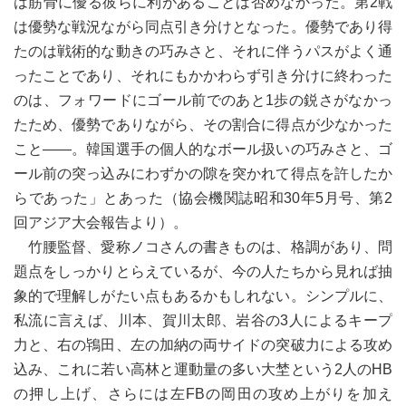
は筋骨に優る彼らに利があることは否めなかった。第2戦
は優勢な戦況ながら同点引き分けとなった。優勢であり得
たのは戦術的な動きの巧みさと、それに伴うパスがよく通
ったことであり、それにもかかわらず引き分けに終わった
のは、フォワードにゴール前でのあと1歩の鋭さがなかっ
たため、優勢でありながら、その割合に得点が少なかった
こと――。韓国選手の個人的なボール扱いの巧みさと、ゴ
ール前の突っ込みにわずかの隙を突かれて得点を許したか
らであった」とあった（協会機関誌昭和30年5月号、第2
回アジア大会報告より）。
竹腰監督、愛称ノコさんの書きものは、格調があり、問
題点をしっかりとらえているが、今の人たちから見れば抽
象的で理解しがたい点もあるかもしれない。シンプルに、
私流に言えば、川本、賀川太郎、岩谷の3人によるキープ
力と、右の鴇田、左の加納の両サイドの突破力による攻め
込み、これに若い高林と運動量の多い大埜という2人のHB
の押し上げ、さらには左FBの岡田の攻め上がりを加え