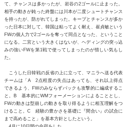
て、チャンスは多かったが、岩谷の2ゴールに止まった。
相手の動きが鈍った終盤には川本が二度シュートチャンス
を持ったが、防がれてしまった。キープとチャンスが多か
った日本に対して、韓国は粘ってよく耐え、崔貞敏という
FWの個人力で2ゴールを奪って同点となった、ということ
になる。二宮という大きくはないが、ヘディングの突っ込
みの強いFWを第1戦で使ってしまったのが惜しい気もし
た。
こうした日韓戦の反省の上に立って、マニラへ送る代表
チームは「A 2点程度の失点はあっても、それ以上得点
できるよう、FWのみならずバックも攻撃的に編成するこ
と。B 基本的にWMフォーメーションによることとし、
FWの動きは型崩しの動きを取り得るように相互理解をつ
けること。C 経験の豊かさを基礎に『間合い』の試合に
まで高めること」を基本方針としたという。
4月に10日間の合宿をした。