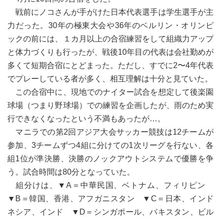
戦前にノコさんが手がけた日本代表選手は学生選手が主
力だった。30年の極東大会や36年のベルリン・オリンピ
ックの前には、１カ月以上の合宿練習をして組織力アップ
と体力づくりも行ったが、戦後10年目の代表は会社勤めが
多くて短期合宿にとどまった。ただし、すでに2〜4年代表
でプレーしている者が多く、相互理解は十分と見ていた。
この合宿中に、現地でのナイター試合を想定して後楽園
球場（つまり野球場）での練習を企画したが、雨のため実
行できなくなったという不満もあったが…。
マニラでの第2回アジア大会サッカー競技は12チームが
参加、3チームずつ4組に分けての1次リーグを行ない、各
組1位が準決勝、決勝のノックアウトシステムで優勝を争
う。試合時間は80分となっていた。
組分けは、▼A＝中華民国、ベトナム、フィリピン
▼B＝韓国、香港、アフガニスタン ▼C＝日本、インド
ネシア、インド ▼D＝シンガポール、パキスタン、ビル