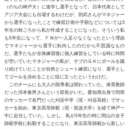
（のちの神戸大）に進学し選手となって、日本代表として
アジア大会にも出場するわけだが、則武さんがマネジャー
から選手になったことで練習計画や手順などについては3
年生の秋ごろから私が作成することになった。そういう私
も5年生になって、ＦＷが一人足りなくなったという理由
でマネジャーから選手に転向したのだから不思議なもの
だ。選手たちが全体練習後に個人練習をしている時に時間
が空いていたマネジャーの私が、サブのＧＫにボールを蹴
り続けていたことが自然とシュート練習になり、選手とし
てゴールを決めることに役に立ったというわけだ。
このチームにも大人の指導者は関わっていた。体育教師
だった河本春男さんという部長がいた。愛知県出身で同県
のサッカーで名門だった刈谷中学（現・刈谷高校）でサッ
カーを始め、東京高等師範（現・筑波大学）を経て神戸一
中に赴任していた。しかし、私が3年生の時に岡山の女子
師範学校に転勤することになり、東京高等師範から新しい