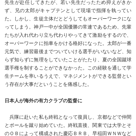
先生が赴任してきたが、若い先生だったため抑えがきか
ず、兄の太郎がキャプテンとして現場で指揮を執ってい
た。しかし、生徒主体だとどうしてもオーバーワークにな
ってしまう。神戸一中が全国優勝の常連であるため、先輩
たちが入れ代わり立ち代わりやってきて激励をするので、
オーバーワークに拍車をかける格好になった。太郎が一番
元気で、練習最後までついていける選手がいないなど、知
らず知らずに無理をしていたことがたたり、夏の全国蹴球
選手権を制することができなかった。この経験を通して学
生チームを率いるうえで、マネジメントができる監督とい
う存在が大事だということを痛感した。
日本人が海外の有力クラブの監督に
兵隊に赴いた私も終戦となって復員し、京都などで仲間
とボールを蹴り始めていた。終戦直後、関東では大学とそ
のＯＢによって構成された慶応ＢＲＢ、早稲田ＷＮＷなど