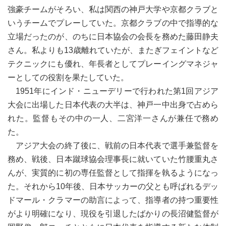
強豪チームがそろい、私は関西の神戸大学や京都クラブと
いうチームでプレーしていた。京都クラブの中で指導的な
立場だったのが、のちに日本協会の会長を務めた藤田静夫
さん。私よりも13歳離れていたが、またぎフェイントなど
テクニックにも優れ、年長者としてプレーイングマネジャ
ーとしての役割を果たしていた。
1951年にインド・ニューデリーで行われた第1回アジア
大会に出場した日本代表の大半は、神戸一中出身で占めら
れた。監督もその中の一人、二宮洋一さんが兼任で務め
た。
アジア大会の終了後に、戦前の日本代表で選手兼監督を
務め、戦後、日本蹴球協会理事長に就いていた竹腰重丸さ
んが、実質的に初の専任監督として指揮を執るようになっ
た。それから10年後、日本サッカーの父とも呼ばれるデッ
ドマール・クラマーの助言によって、指導者の持つ重要性
がより明確になり、現役を引退したばかりの長沼健監督が