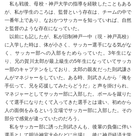
私も戦後、母校・神戸大学の指導を経験したこともある
が、私が学生のころは、監督という存在は、チームの中で
一番年上であり、なおかつサッカーを知っていれば、自然
と監督のような存在になっていた。
以前にも記したが、私が旧制神戸一中（現・神戸高校）
に入学した時は、体が小さく、サッカー選手になる気がな
く、サッカー部への入部をためらっていた。3年生にな
り、兄の賀川太郎が最上級生の5年生になっていてサッカ
ー部のキャプテンをしており、太郎の親友だった則武謙さ
んがマネジャーをしていた。ある時、則武さんから「俺を
手伝って、兄を応援してみたらどうだ」と声を掛けられ、
マネジャーとしてサッカー部に入部した。ボールを蹴りた
くて選手になりたくて入ってきた選手とは違い、初めから
人の面倒をみるという立場でサッカー部に入部した。その
部分で感覚が違っていたのだろう。
私をサッカー部に誘った則武さんも、後輩の負傷に伴い
選手として明治神宮大会などに出場し、後に神戸経済大学