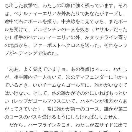
ち出した攻撃で、わたしの印象に強く残っています。それ
は、ペナルティーエリア左外あたりであなたがキープし、
途中で右にボールを振り、中央線をこえてから、またボー
ルを受けて、アルゼンチンの一人を抜き（ヤサルデだった
か）相手のペナルティーエリアの外、左タッチライン寄り
の地点から、ファーポストへクロスを送った。それをレッ
プがヘディングで決めた。
「ああ、よく覚えていますョ。あの得点はネ……、わたし
が、相手陣内で一人抜いて、次のディフェンダーに向かっ
ているとき、いいチームならゴール前に、誰かがいなくて
はいけない。そして、他の誰かがその外にいればもっとい
い（レップがゴールマウスにいて、ハネヘンが後方からあ
がってきていた）。常に誰かが第一のコース、誰かが第二
のコースのパスを受けるようにしなければなりません。
だから、ハーフラインをこえ、わたしが左サイドに出て