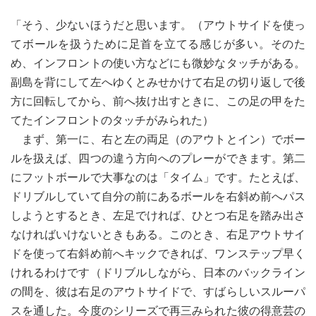
「そう、少ないほうだと思います。（アウトサイドを使っ
てボールを扱うために足首を立てる感じが多い。そのた
め、インフロントの使い方などにも微妙なタッチがある。
副島を背にして左へゆくとみせかけて右足の切り返しで後
方に回転してから、前へ抜け出すときに、この足の甲をた
てたインフロントのタッチがみられた）
まず、第一に、右と左の両足（のアウトとイン）でボー
ルを扱えば、四つの違う方向へのプレーができます。第二
にフットボールで大事なのは「タイム」です。たとえば、
ドリブルしていて自分の前にあるボールを右斜め前へパス
しようとするとき、左足でければ、ひとつ右足を踏み出さ
なければいけないときもある。このとき、右足アウトサイ
ドを使って右斜め前へキックできれば、ワンステップ早く
けれるわけです（ドリブルしながら、日本のバックライン
の間を、彼は右足のアウトサイドで、すばらしいスルーパ
スを通した。今度のシリーズで再三みられた彼の得意芸の