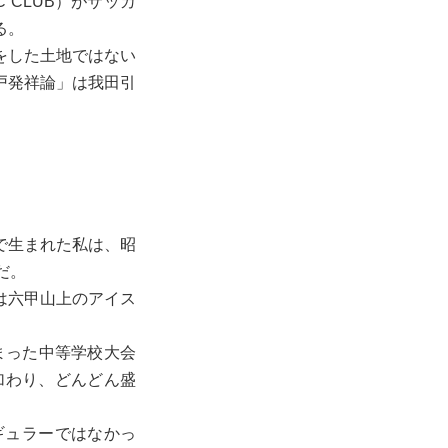
C CLUB）がサッカ
る。
をした土地ではない
戸発祥論」は我田引
で生まれた私は、昭
だ。
は六甲山上のアイス
まった中等学校大会
加わり、どんどん盛
ギュラーではなかっ