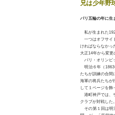
兄は少年野
パリ五輪の年に生
私が生まれた19
一つはオフサイド
ければならなかっ
大正14年から変
パリ・オリンピッ
明治６年（186
たちが訓練の合間
海軍の将兵たちが
して１ページを飾
港町神戸では、サ
クラブが対戦した
その第１回は明治