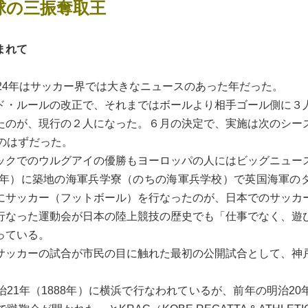
球の三振奪取王
まれて
24年はサッカー界では大きなニュースのあった年だった。
・ルールの改正で、それまではボールより相手ゴール側に３
たのが、現行の２人になった。６月の決定で、実施は次のシー
更のはずだった。
クでのウルグアイの優勝もヨーロッパの人にはビッグニュー
3年）に築地の海軍兵学寮（のちの海軍兵学校）で英国海軍の
にサッカー（フットボール）を行なったのが、日本でのサッカ
行なった運動会が日本の陸上競技の歴史でも「仕事でなく、遊
っている。
ッカーの試合が市民の目に触れた最初の公開試合として、神
。
21年（1888年）に横浜で行なわれているが、前年の明治20