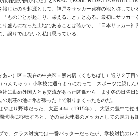
鞠会が開かれた」とKRAC（KOBE REGATTA＆ATHLETI
を報じたのを起源として、神戸をサッカー発祥の地と称してい
「ものごとが起こり、栄えること」とある。最初にサッカー
こり盛んになった土地であることは確かで、「日本サッカー神
の、誤りではないと私は思っている。
あい）区＝現在の中央区＝熊内橋（くもちばし）通り２丁目
中（うんちゅう）小学校に通うようになって、スポーツに親しん
社に勤め外国人とも交流があった関係から、まず冬の日曜日
んの別荘の池に氷が張った上で滑りまくったものだ。
やはり野球だった。大正４年（1915年）、大阪の豊中で始
子園球場に移転すると、その巨大球場のメッカとしての魅力も
。
で、クラス対抗では一番バッターだったが、学校対抗のレ