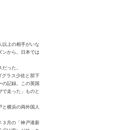
人以上の相手がいな
ズンから。日本では
スだった。
ダグラス少佐と部下
ーの記録。この英国
びで走った」ものと
戸と横浜の両外国人
年３月の「神戸港新