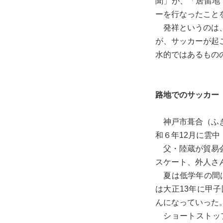
聞」が、「居留地で蹴
ーを行なったこと
発祥というのは、
が、サッカーが起
水的ではあるもの
路地でのサッカー
神戸市葺合（ふき
和６年12月に雲
父・陸蔵が貿易会
スケート、外人さ
夏は低学年の間は
は大正13年に甲
んになっていった
ショートストップ