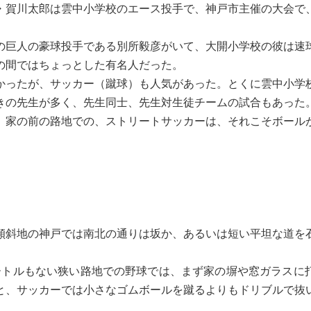
・賀川太郎は雲中小学校のエース投手で、神戸市主催の大会で
巨人の豪球投手である別所毅彦がいて、大開小学校の彼は速
の間ではちょっとした有名人だった。
ったが、サッカー（蹴球）も人気があった。とくに雲中小学
きの先生が多く、先生同士、先生対生徒チームの試合もあった
家の前の路地での、ストリートサッカーは、それこそボール
斜地の神戸では南北の通りは坂か、あるいは短い平坦な道を
トルもない狭い路地での野球では、まず家の塀や窓ガラスに
と、サッカーでは小さなゴムボールを蹴るよりもドリブルで抜