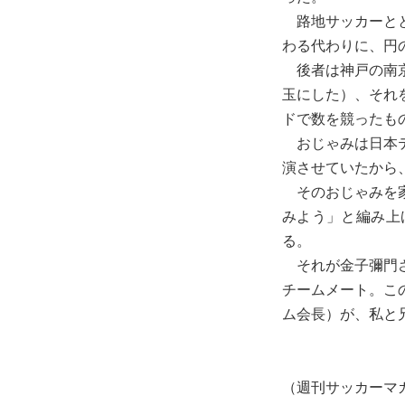
路地サッカーとと
わる代わりに、円
後者は神戸の南京
玉にした）、それ
ドで数を競ったも
おじゃみは日本テ
演させていたから
そのおじゃみを家
みよう」と編み上
る。
それが金子彌門さ
チームメート。こ
ム会長）が、私と
（週刊サッカーマガ