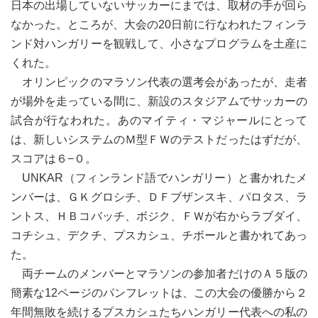
日本の出場していないサッカーにまでは、取材の手が回ら
なかった。ところが、大会の20日前に行なわれたフィンラ
ンド対ハンガリーを観戦して、小さなプログラムを土産に
くれた。
オリンピックのマラソン代表の選考会があったが、走者
が場外を走っている間に、新設のスタジアムでサッカーの
試合が行なわれた。あのマイティ・マジャールにとって
は、新しいシステムのＭ型ＦＷのテストだったはずだが、
スコアは６−０。
UNKAR（フィンランド語でハンガリー）と書かれたメ
ンバーは、ＧＫグロシチ、ＤＦブザンスキ、パロタス、ラ
ントス、ＨＢコバッチ、ボジク、ＦＷが右からラブダイ、
コチシュ、デクチ、プスカシュ、チボールと書かれてあっ
た。
両チームのメンバーとマラソンの参加者だけのＡ５版の
簡素な12ページのパンフレットは、この大会の優勝から２
年間無敗を続けるプスカシュたちハンガリー代表への私の