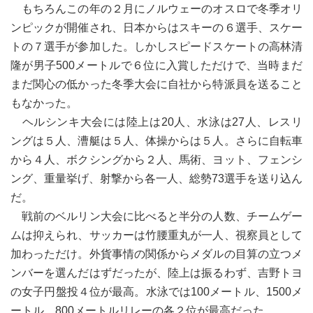
もちろんこの年の２月にノルウェーのオスロで冬季オリ
ンピックが開催され、日本からはスキーの６選手、スケー
トの７選手が参加した。しかしスピードスケートの高林清
隆が男子500メートルで６位に入賞しただけで、当時まだ
まだ関心の低かった冬季大会に自社から特派員を送ること
もなかった。
ヘルシンキ大会には陸上は20人、水泳は27人、レスリ
ングは５人、漕艇は５人、体操からは５人。さらに自転車
から４人、ボクシングから２人、馬術、ヨット、フェンシ
ング、重量挙げ、射撃から各一人、総勢73選手を送り込ん
だ。
戦前のベルリン大会に比べると半分の人数、チームゲー
ムは抑えられ、サッカーは竹腰重丸が一人、視察員として
加わっただけ。外貨事情の関係からメダルの目算の立つメ
ンバーを選んだはずだったが、陸上は振るわず、吉野トヨ
の女子円盤投４位が最高。水泳では100メートル、1500メ
ートル、800メートルリレーの各２位が最高だった。