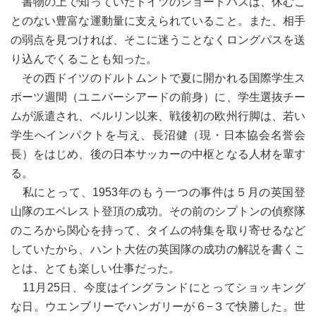
書物の上で知っていたドイツのショートパスは、休むこ
とのない豊富な運動量に支えられていること。また、相手
の弱点を見つければ、そこに迷うことなくロングパスを送
り込んでくることも知った。
その西ドイツのドルトムントで夏に開かれる国際学生ス
ポーツ週間（ユニバーシアードの前身）に、学生選抜チー
ムが派遣され、ベルリン以来、戦後初の欧州行脚は、若い
学生へインパクトを与え、長沼健（現・日本協会名誉会
長）をはじめ、後の日本サッカーの中枢となる人材を輩す
る。
私にとって、1953年のもう一つの事件は５月の英国登
山隊のエベレスト登頂の成功。その前のシプトンの偵察隊
のころから関心を持って、タイムの特集を取り寄せるなど
していたから、ハント大佐の英国隊の成功の解説を書くこ
とは、とても楽しい仕事だった。
11月25日、今度はイングランドにとってショッキング
な日。ウエンブリーでハンガリーが６−３で快勝した。世